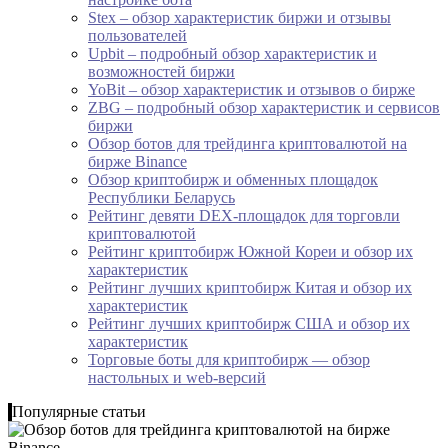
Stex – обзор характеристик биржи и отзывы
пользователей
Upbit – подробный обзор характеристик и
возможностей биржи
YoBit – обзор характеристик и отзывов о бирже
ZBG – подробный обзор характеристик и сервисов
биржи
Обзор ботов для трейдинга криптовалютой на
бирже Binance
Обзор криптобирж и обменных площадок
Республики Беларусь
Рейтинг девяти DEX-площадок для торговли
криптовалютой
Рейтинг криптобирж Южной Кореи и обзор их
характеристик
Рейтинг лучших криптобирж Китая и обзор их
характеристик
Рейтинг лучших криптобирж США и обзор их
характеристик
Торговые боты для криптобирж — обзор
настольных и web-версий
Популярные статьи