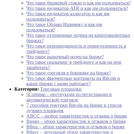
Что такое биржевой стакан и как им пользоваться?
Что такое индикатор ATR и как им пользоваться?
Что такое индикатор аллигатор и как им
пользоваться?
Что такое Облако Ишимоку и как им
пользоваться?
Что такое отложенные ордера на криптовалютных
биржах?
Что такое перепроданность и перекупленность в
трейдинге?
Что такое рыночный ордер на бирже?
Что такое скальпинг в трейдинге и как на нем
заработать?
Что такое торговля в боковике на бирже?
Что такое фьючерсные контракты на Bitcoin и
какие биржи с ними работают?
Категория:
Торговые площадки
3Commas – инструкция по регистрации и
автоматической торговле
7 способов покупки Bitcoin на бирже и список
лучших площадок
ABCC – разбор характеристик и отзывы о бирже
Bgogo – обзор характеристик и отзывов о бирже
Bibox – обзор характеристик и отзывов о бирже
Bilaxy – детальный обзор характеристик и