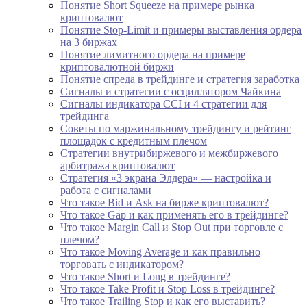
Понятие Short Squeeze на примере рынка
криптовалют
Понятие Stop-Limit и примеры выставления ордера
на 3 биржах
Понятие лимитного ордера на примере
криптовалютной биржи
Понятие спреда в трейдинге и стратегия заработка
Сигналы и стратегии с осциллятором Чайкина
Сигналы индикатора CCI и 4 стратегии для
трейдинга
Советы по маржинальному трейдингу и рейтинг
площадок с кредитным плечом
Стратегии внутрибиржевого и межбиржевого
арбитража криптовалют
Стратегия «3 экрана Элдера» — настройка и
работа с сигналами
Что такое Bid и Ask на бирже криптовалют?
Что такое Gap и как применять его в трейдинге?
Что такое Margin Call и Stop Out при торговле с
плечом?
Что такое Moving Average и как правильно
торговать с индикатором?
Что такое Short и Long в трейдинге?
Что такое Take Profit и Stop Loss в трейдинге?
Что такое Trailing Stop и как его выставить?