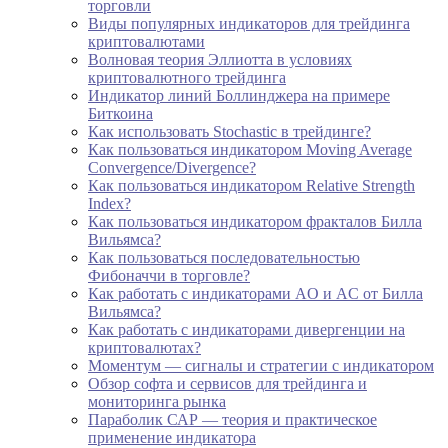
торговли
Виды популярных индикаторов для трейдинга
криптовалютами
Волновая теория Эллиотта в условиях
криптовалютного трейдинга
Индикатор линий Боллинджера на примере
Биткоина
Как использовать Stochastic в трейдинге?
Как пользоваться индикатором Moving Average
Convergence/Divergence?
Как пользоваться индикатором Relative Strength
Index?
Как пользоваться индикатором фракталов Билла
Вильямса?
Как пользоваться последовательностью
Фибоначчи в торговле?
Как работать с индикаторами AO и AC от Билла
Вильямса?
Как работать с индикаторами дивергенции на
криптовалютах?
Моментум — сигналы и стратегии с индикатором
Обзор софта и сервисов для трейдинга и
мониторинга рынка
Параболик САР — теория и практическое
применение индикатора