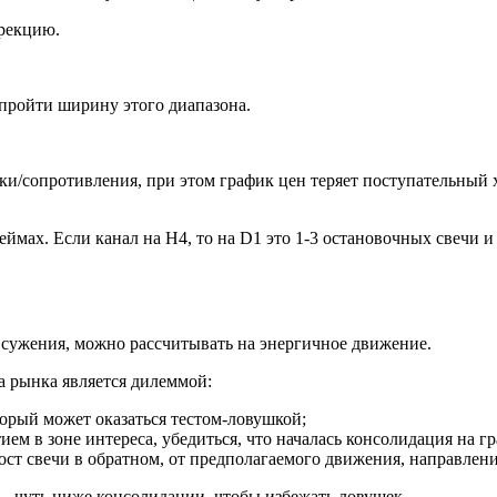
ррекцию.
пройти ширину этого диапазона.
ки/сопротивления, при этом график цен теряет поступательны
ймах. Если канал на Н4, то на D1 это 1-3 остановочных свечи и
 сужения, можно рассчитывать на энергичное движение.
а рынка является дилеммой:
торый может оказаться тестом-ловушкой;
ем в зоне интереса, убедиться, что началась консолидация на гр
ост свечи в обратном, от предполагаемого движения, направлени
 чуть ниже консолидации, чтобы избежать ловушек.