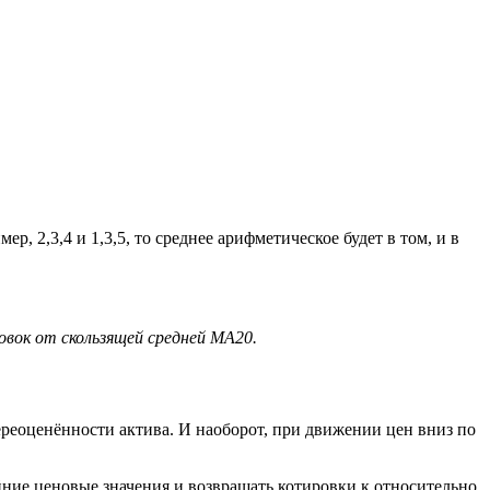
р, 2,3,4 и 1,3,5, то среднее арифметическое будет в том, и в
овок от скользящей средней МА20.
переоценённости актива. И наоборот, при движении цен вниз по
ние ценовые значения и возвращать котировки к относительно