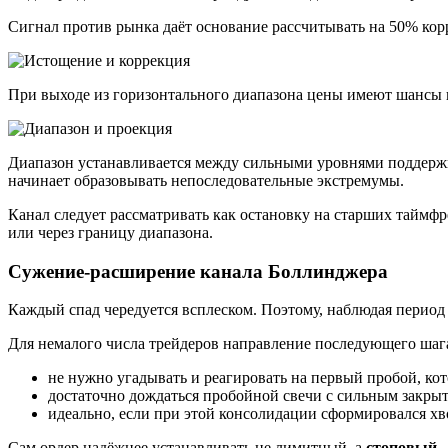
Сигнал против рынка даёт основание рассчитывать на 50% ко
При выходе из горизонтального диапазона цены имеют шансы 
Диапазон устанавливается между сильными уровнями поддерж
начинает образовывать непоследовательные экстремумы.
Канал следует рассматривать как остановку на старших таймфре
или через границу диапазона.
Сужение-расширение канала Боллинджера
Каждый спад чередуется всплеском. Поэтому, наблюдая период
Для немалого числа трейдеров направление последующего шаг
не нужно угадывать и реагировать на первый пробой, ко
достаточно дождаться пробойной свечи с сильным закрыти
идеально, если при этой консолидации сформировался хв
Сам ордер надёжнее устанавливать не лимитный, а
стоповый
—