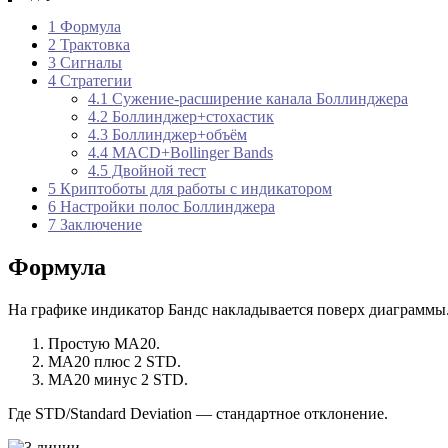
1
Формула
2
Трактовка
3
Сигналы
4
Стратегии
4.1
Сужение-расширение канала Боллинджера
4.2
Боллинджер+стохастик
4.3
Боллинджер+объём
4.4
MACD+Bollinger Bands
4.5
Двойной тест
5
Криптоботы для работы с индикатором
6
Настройки полос Боллинджера
7
Заключение
Формула
На графике индикатор Бандс накладывается поверх диаграммы
Простую МА20.
МА20 плюс 2 STD.
МА20 минус 2 STD.
Где STD/Standard Deviation — стандартное отклонение.