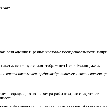
я как:
как, если оценивать разные числовые последовательности, наприме
пакеты, используется для отображения Полос Боллинджера.
ина канала показывает среднеквадратическое отклонение котир
еделы коридора, то по словам разработчика, это свидетельство 
нность.
еории эффективности — о тенденции рынка перерабатывать край