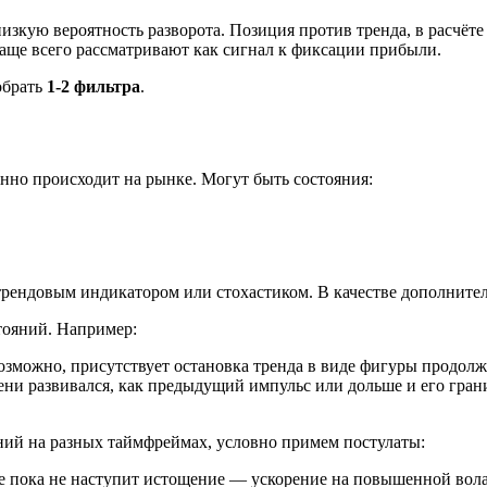
изкую вероятность разворота. Позиция против тренда, в расчёте
аще всего рассматривают как сигнал к фиксации прибыли.
обрать
1-2 фильтра
.
нно происходит на рынке. Могут быть состояния:
трендовым индикатором или стохастиком. В качестве дополнител
тояний. Например:
возможно, присутствует остановка тренда в виде фигуры продолж
ени развивался, как предыдущий импульс или дольше и его гран
ний на разных таймфреймах, условно примем постулаты:
е пока не наступит истощение — ускорение на повышенной вола