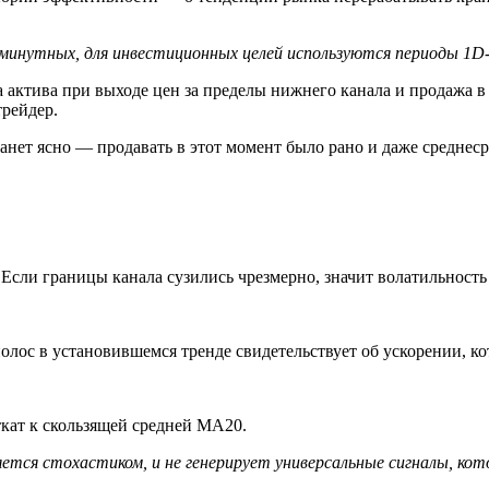
минутных, для инвестиционных целей используются периоды 1D
 актива при выходе цен за пределы нижнего канала и продажа в 
трейдер.
танет ясно — продавать в этот момент было рано и даже среднес
сли границы канала сузились чрезмерно, значит волатильность
лос в установившемся тренде свидетельствует об ускорении, ко
ткат к скользящей средней МА20.
ется стохастиком, и не генерирует универсальные сигналы, кот