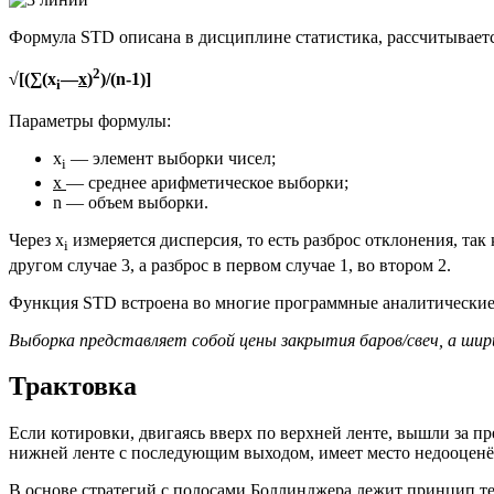
Формула STD описана в дисциплине статистика, рассчитываетс
2
√[(∑(x
—
x
)
)/(n-1)]
i
Параметры формулы:
x
— элемент выборки чисел;
i
x
— среднее арифметическое выборки;
n — объем выборки.
Через x
измеряется дисперсия, то есть разброс отклонения, так 
i
другом случае 3, а разброс в первом случае 1, во втором 2.
Функция STD встроена во многие программные аналитические 
Выборка представляет собой цены закрытия баров/свеч, а шир
Трактовка
Если котировки, двигаясь вверх по верхней ленте, вышли за пр
нижней ленте с последующим выходом, имеет место недооценё
В основе стратегий с полосами Боллинджера лежит принцип т