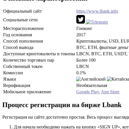
Официальный сайт
https://www.lbank.info
Социальные сети
Месторасположение
Гонконг
Год основания
2017
Способ пополнения
Криптовалюты, USD, EU
Способ вывода
BTC, ETH, фиатные день
Доступные криптовалюты и токены
LBCN, BTC, ETH, USDT, T
Количество торговых пар
Более 100
Собственный токен
LBCN
Комиссии
0.1%
Языки
Верификация
Необязательная
Мобильное приложение
Google Play
,
App Store
Процесс регистрации на бирже Lbank
Регистрация на сайте достаточно простая. Весь процесс выгляди
Для начала необходимо нажать на кнопку «SIGN UP», кот