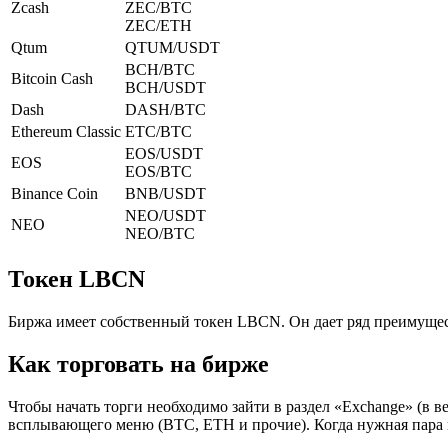
Zcash
ZEC/BTC
ZEC/ETH
Qtum
QTUM/USDT
BCH/BTC
Bitcoin Cash
BCH/USDT
Dash
DASH/BTC
Ethereum Classic
ETC/BTC
EOS/USDT
EOS
EOS/BTC
Binance Coin
BNB/USDT
NEO/USDT
NEO
NEO/BTC
Токен LBCN
Биржа имеет собственный токен LBCN. Он дает ряд преимущес
Как торговать на бирже
Чтобы начать торги необходимо зайти в раздел «Exchange» (в 
всплывающего меню (BTC, ETH и прочие). Когда нужная пара 