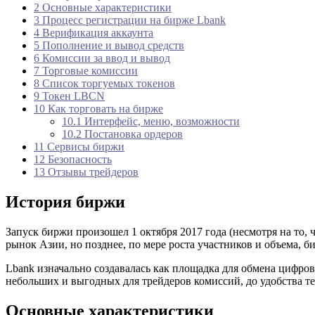
2
Основные характеристики
3
Процесс регистрации на бирже Lbank
4
Верификация аккаунта
5
Пополнение и вывод средств
6
Комиссии за ввод и вывод
7
Торговые комиссии
8
Список торгуемых токенов
9
Токен LBCN
10
Как торговать на бирже
10.1
Интерфейс, меню, возможности
10.2
Постановка ордеров
11
Сервисы биржи
12
Безопасность
13
Отзывы трейдеров
История биржи
Запуск биржи произошел 1 октября 2017 года (несмотря на то, 
рынок Азии, но позднее, по мере роста участников и объема, б
Lbank изначально создавалась как площадка для обмена цифро
небольших и выгодных для трейдеров комиссий, до удобства т
Основные характеристики