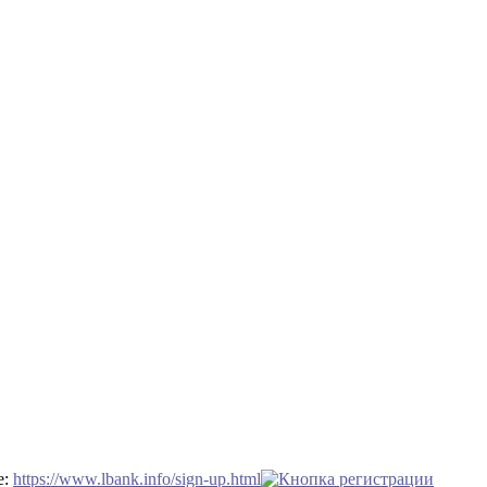
е:
https://www.lbank.info/sign-up.html