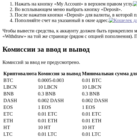
Нажать на кнопку «My Account» в верхнем правом углу.
Во всплывающем меню выбрать кнопку «Deposit».
После нажатия кнопки «Deposit» для валюты, в которой 
Пополняйте счет на указанный в окне адрес.
Чтобы вывести средства, к аккаунту должен быть прикреплен 
«Withdraw» на той же странице (рядом с опцией пополнения). П
Комиссии за ввод и вывод
Комиссий за ввод не предусмотрено.
Криптовалюта
Комиссия за вывод
Минимальная сумма дл
BTC
0.0005-0.003
0.01 BTC
LBCN
10 LBCN
10 LBCN
BNB
0.3 BNB
0.3 BNB
DASH
0.002 DASH
0.002 DASH
EOS
1 EOS
1 EOS
ETC
0.01 ETC
0.01 ETC
ETH
0.01 ETH
0.01 ETH
HT
10 HT
10 HT
LTC
0.01 LTC
0.01 LTC