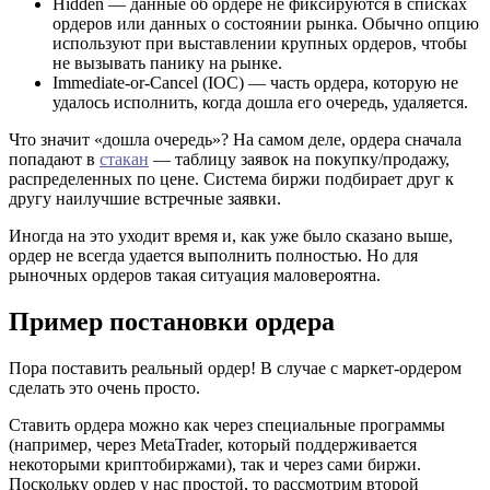
Hidden — данные об ордере не фиксируются в списках
ордеров или данных о состоянии рынка. Обычно опцию
используют при выставлении крупных ордеров, чтобы
не вызывать панику на рынке.
Immediate-or-Cancel (IOC) — часть ордера, которую не
удалось исполнить, когда дошла его очередь, удаляется.
Что значит «дошла очередь»? На самом деле, ордера сначала
попадают в
стакан
— таблицу заявок на покупку/продажу,
распределенных по цене. Система биржи подбирает друг к
другу наилучшие встречные заявки.
Иногда на это уходит время и, как уже было сказано выше,
ордер не всегда удается выполнить полностью. Но для
рыночных ордеров такая ситуация маловероятна.
Пример постановки ордера
Пора поставить реальный ордер! В случае с маркет-ордером
сделать это очень просто.
Ставить ордера можно как через специальные программы
(например, через MetaTrader, который поддерживается
некоторыми криптобиржами), так и через сами биржи.
Поскольку ордер у нас простой, то рассмотрим второй