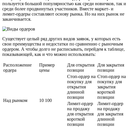
пользуется большой популярностью как среди новичков, так и
среди более продвинутых участников. Вместе маркет- и
лимит-ордеры составляют основу рынка. Но на них рынок не
заканчивается.
Существует целый ряд других видов заявок, у которых есть
свои преимущества и недостатки по сравнению с рыночным
ордером. А чтобы долго не расписывать, перейдем к таблице,
показывающей, как и что можно использовать:
Расположение
Пример
Для открытия
Для закрытия
ордера
цены
позиции
позиции
Стоп-ордер на
Стоп-ордер на
покупку для
покупку для
открытия
закрытия
длинной
короткой
позиции
позиции
Над рынком
10 100
Лимит-ордер
Лимит-ордер
на продажу
на продажу
для открытия
для закрытия
короткой
длинной
позиции
позиции