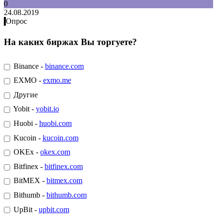
0
24.08.2019
Опрос
На каких биржах Вы торгуете?
Binance -
binance.com
EXMO -
exmo.me
Другие
Yobit -
yobit.io
Huobi -
huobi.com
Kucoin -
kucoin.com
OKEx -
okex.com
Bitfinex -
bitfinex.com
BitMEX -
bitmex.com
Bithumb -
bithumb.com
UpBit -
upbit.com