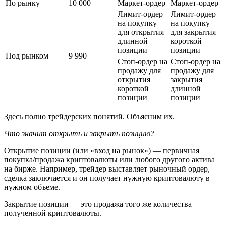
По рынку
10 000
Маркет-ордер
Маркет-ордер
Лимит-ордер
Лимит-ордер
на покупку
на покупку
для открытия
для закрытия
длинной
короткой
позиции
позиции
Под рынком
9 990
Стоп-ордер на
Стоп-ордер на
продажу для
продажу для
открытия
закрытия
короткой
длинной
позиции
позиции
Здесь полно трейдерских понятий. Объясним их.
Что значит открыть и закрыть позицию?
Открытие позиции (или «вход на рынок») — первичная
покупка/продажа криптовалюты или любого другого актива
на бирже. Например, трейдер выставляет рыночный ордер,
сделка заключается и он получает нужную криптовалюту в
нужном объеме.
Закрытие позиции — это продажа того же количества
полученной криптовалюты.