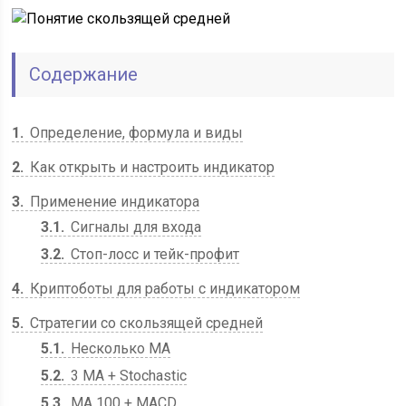
Содержание
1
Определение, формула и виды
2
Как открыть и настроить индикатор
3
Применение индикатора
3.1
Сигналы для входа
3.2
Стоп-лосс и тейк-профит
4
Криптоботы для работы с индикатором
5
Стратегии со скользящей средней
5.1
Несколько MA
5.2
3 MA + Stochastic
5.3
MA 100 + MACD