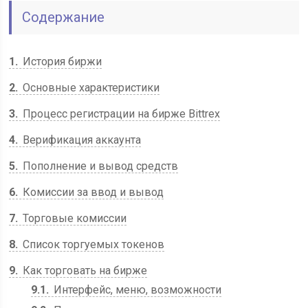
Содержание
1
История биржи
2
Основные характеристики
3
Процесс регистрации на бирже Bittrex
4
Верификация аккаунта
5
Пополнение и вывод средств
6
Комиссии за ввод и вывод
7
Торговые комиссии
8
Список торгуемых токенов
9
Как торговать на бирже
9.1
Интерфейс, меню, возможности