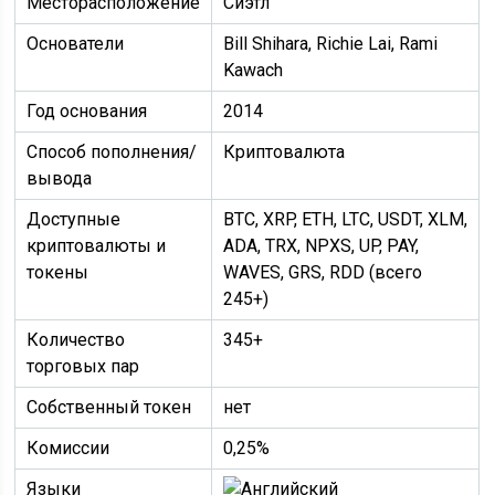
Месторасположение
Сиэтл
Основатели
Bill Shihara, Richie Lai, Rami
Kawach
Год основания
2014
Способ пополнения/
Криптовалюта
вывода
Доступные
BTC, XRP, ETH, LTC, USDT, XLM,
криптовалюты и
ADA, TRX, NPXS, UP, PAY,
токены
WAVES, GRS, RDD (всего
245+)
Количество
345+
торговых пар
Собственный токен
нет
Комиссии
0,25%
Языки